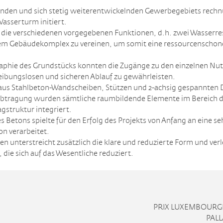
nden und sich stetig weiterentwickelnden Gewerbegebiets rech
asserturm initiert.
 die verschiedenen vorgegebenen Funktionen, d.h. zwei Wasserre
inem Gebäudekomplex zu vereinen, um somit eine ressourcensch
aphie des Grundstücks konnten die Zugänge zu den einzelnen Nu
ibungslosen und sicheren Ablauf zu gewährleisten.
 aus Stahlbeton-Wandscheiben, Stützen und 2-achsig gespannten
tabtragung wurden sämtliche raumbildende Elemente im Bereich 
agstruktur integriert.
etons spielte für den Erfolg des Projekts von Anfang an eine seh
n verarbeitet.
en unterstreicht zusätzlich die klare und reduzierte Form und ve
 die sich auf das Wesentliche reduziert.
PRIX LUXEMBOURGE
PAL