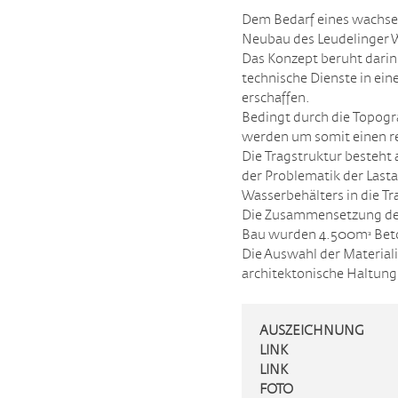
Dem Bedarf eines wachse
Neubau des Leudelinger W
Das Konzept beruht darin
technische Dienste in e
erschaffen.
Bedingt durch die Topogr
werden um somit einen re
Die Tragstruktur besteht
der Problematik der Las
Wasserbehälters in die Tr
Die Zusammensetzung des B
Bau wurden 4.500mᶟ Beto
Die Auswahl der Materiali
architektonische Haltung,
AUSZEICHNUNG
LINK
LINK
FOTO