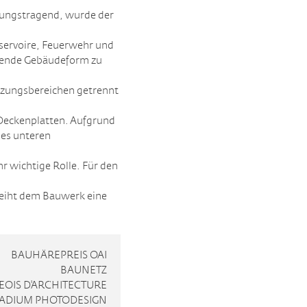
nungstragend, wurde der
servoire, Feuerwehr und
onende Gebäudeform zu
tzungsbereichen getrennt
 Deckenplatten. Aufgrund
des unteren
r wichtige Rolle. Für den
rleiht dem Bauwerk eine
BAUHÄREPREIS OAI
BAUNETZ
OIS D'ARCHITECTURE
LADIUM PHOTODESIGN