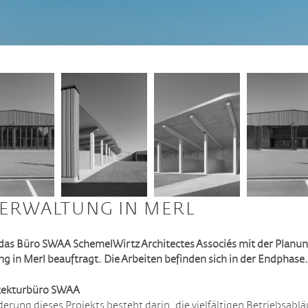
ERWALTUNG IN MERL
das Büro SWAA SchemelWirtz Architectes Associés mit der Planun
ng in Merl beauftragt. Die Arbeiten befinden sich in der Endphase.
itekturbüro SWAA
rung dieses Projekts besteht darin, die vielfältigen Betriebsablä