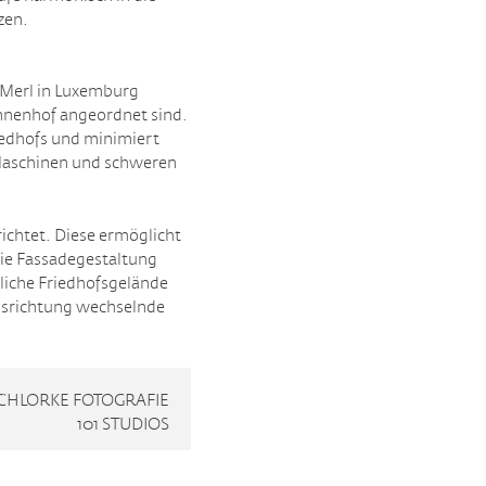
zen.
 Merl in Luxemburg
nnenhof angeordnet sind.
iedhofs und minimiert
 Maschinen und schweren
ichtet. Diese ermöglicht
Die Fassadegestaltung
liche Friedhofsgelände
ausrichtung wechselnde
CHLORKE FOTOGRAFIE
101 STUDIOS