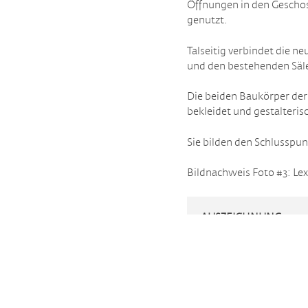
Öffnungen in den Geschos
genutzt.
Talseitig verbindet die 
und den bestehenden Säl
Die beiden Baukörper der
bekleidet und gestalterisc
Sie bilden den Schlusspu
Bildnachweis Foto #3: Lex
AUSZEICHNUNG
LINK
LINK
FOTO
KONTAKT
IMPRESSUM
DATENSCHUTZ