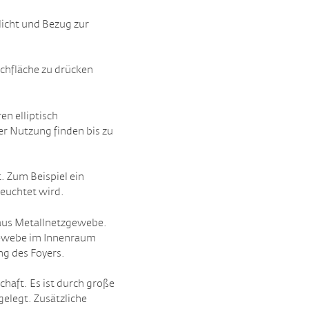
icht und Bezug zur
achfläche zu drücken
n elliptisch
er Nutzung finden bis zu
. Zum Beispiel ein
leuchtet wird.
 aus Metallnetzgewebe.
lgewebe im Innenraum
ng des Foyers.
aft. Es ist durch große
elegt. Zusätzliche