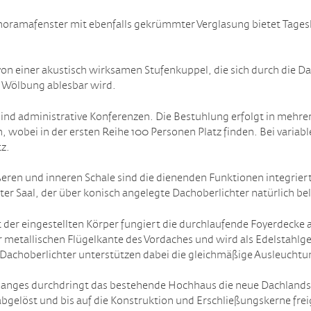
oramafenster mit ebenfalls gekrümmter Verglasung bietet Tagesl
on einer akustisch wirksamen Stufenkuppel, die sich durch die D
s Wölbung ablesbar wird.
nd administrative Konferenzen. Die Bestuhlung erfolgt in mehrere
 wobei in der ersten Reihe 100 Personen Platz finden. Bei variabl
z.
ren und inneren Schale sind die dienenden Funktionen integriert
ter Saal, der über konisch angelegte Dachoberlichter natürlich be
 der eingestellten Körper fungiert die durchlaufende Foyerdecke
der metallischen Flügelkante des Vordaches und wird als Edelstah
 Dachoberlichter unterstützen dabei die gleichmäßige Ausleuchtu
anges durchdringt das bestehende Hochhaus die neue Dachlandsch
gelöst und bis auf die Konstruktion und Erschließungskerne freig