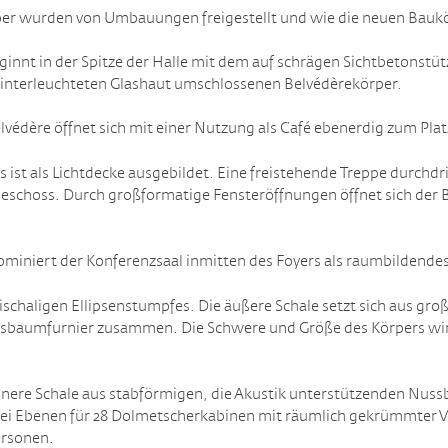
er wurden von Umbauungen freigestellt und wie die neuen Baukö
ginnt in der Spitze der Halle mit dem auf schrägen Sichtbetonst
hinterleuchteten Glashaut umschlossenen Belvédèrekörper.
lvédère öffnet sich mit einer Nutzung als Café ebenerdig zum Plat
s ist als Lichtdecke ausgebildet. Eine freistehende Treppe durchdr
eschoss. Durch großformatige Fensteröffnungen öffnet sich der 
dominiert der Konferenzsaal inmitten des Foyers als raumbildende
ischaligen Ellipsenstumpfes. Die äußere Schale setzt sich aus gr
sbaumfurnier zusammen. Die Schwere und Größe des Körpers wird
 innere Schale aus stabförmigen, die Akustik unterstützenden Nus
zwei Ebenen für 28 Dolmetscherkabinen mit räumlich gekrümmter 
ersonen.