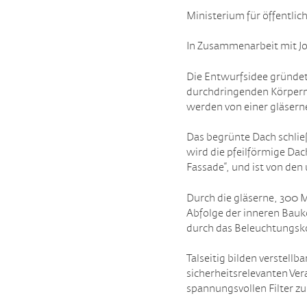
Ministerium für öffentlic
In Zusammenarbeit mit Jo
Die Entwurfsidee gründet 
durchdringenden Körpern,
werden von einer gläser
Das begrünte Dach schließ
wird die pfeilförmige Dac
Fassade“, und ist von d
Durch die gläserne, 300 M
Abfolge der inneren Bauk
durch das Beleuchtungsko
Talseitig bilden verstell
sicherheitsrelevanten Ver
spannungsvollen Filter z