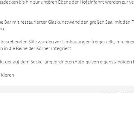
sdecken bis hin zur unteren Ebene der Hofeinfahrt werden zur ve
neue Bar mit restaurierter Glaskunstwand den großen Saal mit den
en.
 bestehenden Säle wurden vor Umbauungen freigestellt, mit eine
h in die Reihe der Körper integriert.
nkt der auf dem Sockel angeordneten Abfolge von eigenständigen 
 Kleren
EUROPEAN STEE
JOHANNES-MARIA SCHLORKE FOTOGRAFIE / PAL