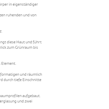
rper in eigenständiger
ützen ruhenden und von
z.
ingt diese Haut und führt
Blick zum Grünraum bis
s Element.
oßformatigen und räumlich
 durch tiefe Einschnitte
sbaumprofilen aufgebaut.
Verglasung und zwei