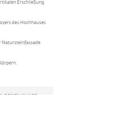
rtikalen Erschließung
 Foyers des Hochhauses
r Natursteinfassade
Körpern.
L DESIGN AWARD 2013
BAUNETZ
DETAIL.DE
LADIUM PHOTODESIGN