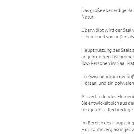
Das große ebenerdige Pan
Natur.
Überwölbt wird der Saal v
scheint und von außen al
Hauptnutzung des Saals si
angeordneten Tischreihen,
800 Personen im Saal Plat
Im Zwischenraum der äuße
Hörsaal und ein polyvalen
Als verbindendes Element
Sie entwickelt sich aus 
fortgeführt. Rechteckige
Im Bereich des Haupteing
Horizontalverglasungen ab