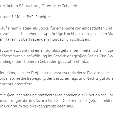
he Arbeiten / Verwaltung Öffentliche Gebäude
urdan & Müller PAS, Frankfurt
auf einem Plateau als Sockel für eine Reihe von eingestellten und
 wobei das bestehende, 24‐stöckige Hochhaus den vertikalen Akz
nen Halle mit überkragendem Flugdach umschlossen.
t zur Platzfront mit einer räumlich geformten, metallischen Flüg
hfläche durch eine Wölbung im Bereich des großen Saales. Das Dach
en umliegenden, höheren Gebäuden gut wahrnehmbar.
eter lange, in der Profilierung bewusst reduzierte Platzfassade i
örper sowie die Bewegung der Besucher Tags und Nachts gut able
nzept unterstützt.
bare außenliegende und mattierte Glaslamellen die Funktion des S
anstaltungen die des Sichtschutzes. Der Sonne nachgeführt bilden
um Grünraum des direkt angrenzenden Tals.