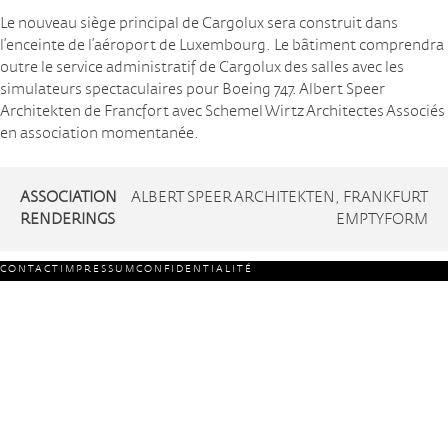
Le nouveau siège principal de Cargolux sera construit dans
l’enceinte de l’aéroport de Luxembourg. Le bâtiment comprendra
outre le service administratif de Cargolux des salles avec les
simulateurs spectaculaires pour Boeing 747. Albert Speer
Architekten de Francfort avec Schemel Wirtz Architectes Associés
en association momentanée.
ASSOCIATION
ALBERT SPEER ARCHITEKTEN, FRANKFURT
RENDERINGS
EMPTYFORM
CONTACT
IMPRESSUM
CONFIDENTIALITÉ